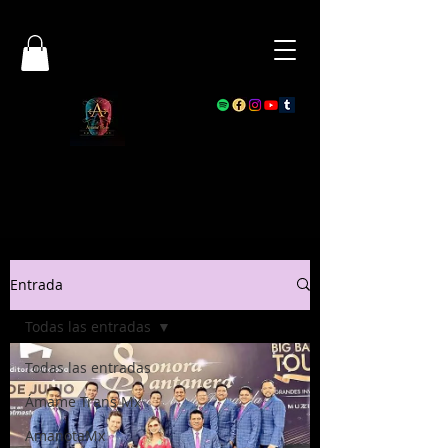
Entrada
Todas las entradas
Todas las entradas
Ámame Trans Mx
AmanotaMx