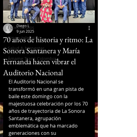
En primera persona
Coberturas
Diego L
Espectáculos
9 jun 2025
70 años de historia y ritmo: La
Cine y televisión
Sonora Santanera y María
Salud & bienestar
Ámame Trans Colombia
Fernanda hacen vibrar el
Auditorio Nacional
El Auditorio Nacional se 
transformó en una gran pista de 
baile este domingo con la 
majestuosa celebración por los 70 
años de trayectoria de La Sonora 
Santanera, agrupación 
emblemática que ha marcado 
generaciones con su 